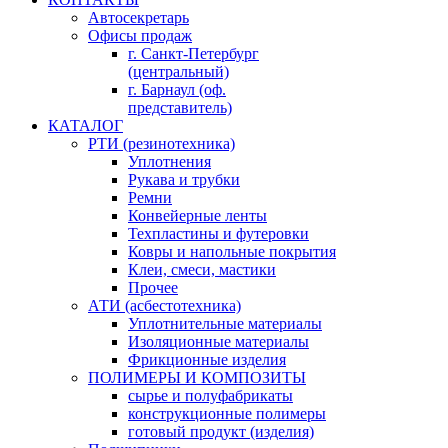
Автосекретарь
Офисы продаж
г. Санкт-Петербург
(центральный)
г. Барнаул (оф.
представитель)
КАТАЛОГ
РТИ (резинотехника)
Уплотнения
Рукава и трубки
Ремни
Конвейерные ленты
Техпластины и футеровки
Ковры и напольные покрытия
Клеи, смеси, мастики
Прочее
АТИ (асбестотехника)
Уплотнительные материалы
Изоляционные материалы
Фрикционные изделия
ПОЛИМЕРЫ И КОМПОЗИТЫ
сырье и полуфабрикаты
конструкционные полимеры
готовый продукт (изделия)