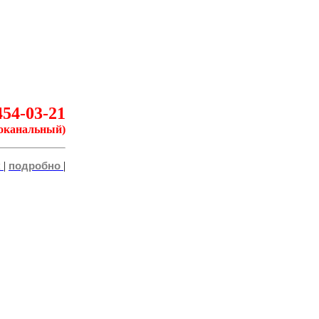
454-03-21
оканальный)
|
|
к
подробно