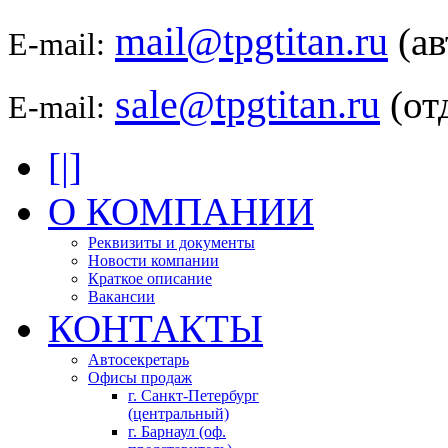
mail@tpgtitan.ru
(а
E-mail:
sale@tpgtitan.ru
(от
E-mail:
[|]
О КОМПАНИИ
Реквизиты и документы
Новости компании
Краткое описание
Вакансии
КОНТАКТЫ
Автосекретарь
Офисы продаж
г. Санкт-Петербург
(центральный)
г. Барнаул (оф.